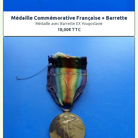
Médaille Commémorative Française + Barrette
Médaille avec Barrette EX Yougoslavie
18,00€
TTC