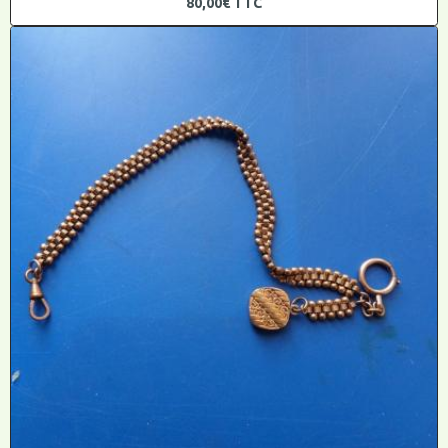
80,00€
TTC