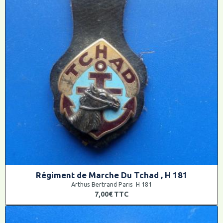
Régiment de Marche Du Tchad , H 181
Arthus Bertrand Paris H 181
7,00€
TTC