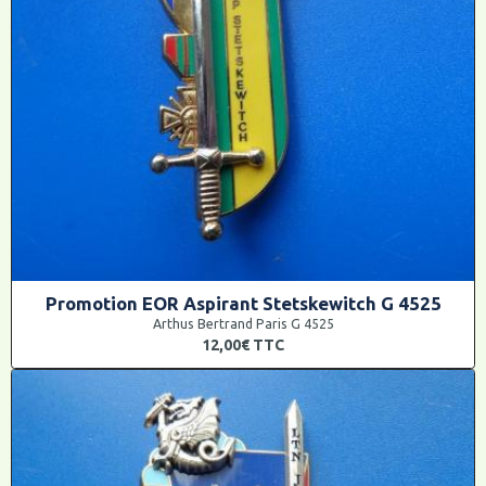
Promotion EOR Aspirant Stetskewitch G 4525
Arthus Bertrand Paris G 4525
12,00€
TTC