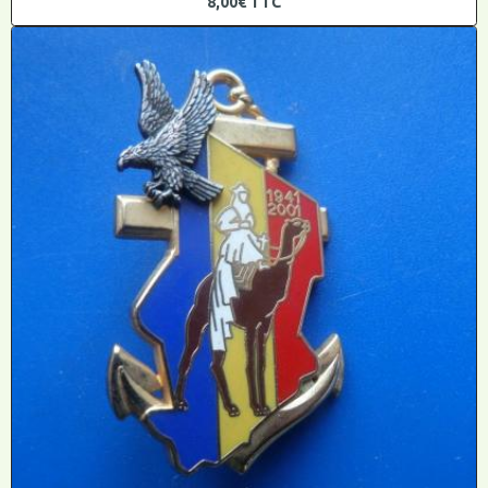
8,00€
TTC